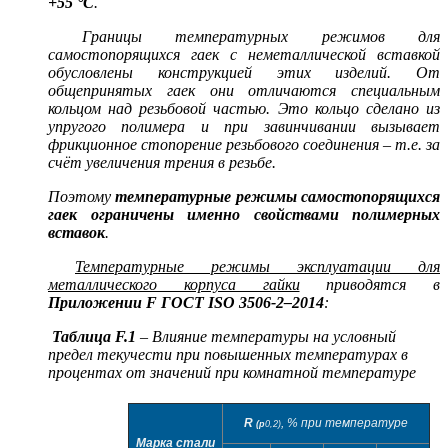
+55 °С
.
Границы температурных режимов для
самостопорящихся гаек с неметаллической вставкой
обусловлены конструкцией этих изделий. От
общепринятых гаек они отличаются специальным
кольцом над резьбовой частью. Это кольцо сделано из
упругого полимера и при завинчивании вызывает
фрикционное стопорение резьбового соединения – т.е. за
счёт увеличения трения в резьбе.
Поэтому
температурные режимы самостопорящихся
гаек ограничены именно свойствами полимерных
вставок
.
Температурные режимы эксплуатации для
металлического корпуса гайки
приводятся в
Приложении
F
ГОСТ
ISO
3506-2–2014
:
Таблица
F
.1
– Влияние температуры на условный
предел текучести при повышенных температурах в
процентах от значений при комнатной температуре
R
, % при температуре
(p
0,2)
Марка стали