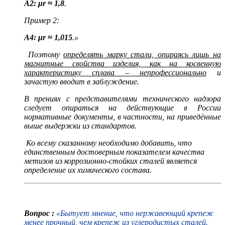
А2: μr ≈ 1,8
.
Пример 2:
А4: μr ≈ 1,015
.»
Поэтому
определять марку стали, опираясь лишь на
магнитные свойства изделия, как на косвенную
характеристику сплава – непрофессионально
и
зачастую вводит в заблуждение.
В прениях с представителями технического надзора
следует опираться на действующие в России
нормативные документы, в частности, на приведённые
выше выдержки из стандартов.
Ко всему сказанному необходимо добавить, что
единственным достоверным показателем качества
метизов из коррозионно-стойких сталей является
определение их химического состава.
Вопрос :
«Бытует мнение, что нержавеющий крепеж
менее прочный, чем крепеж из углеродистых сталей.