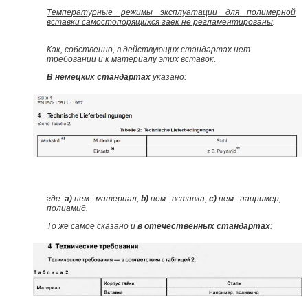
Температурные режимы эксплуатации для полимерной
вставки самостопорящихся гаек не регламентированы
.
Как, собственно, в действующих стандартах нет
требовании и к материалу этих вставок.
В немецких стандартах
указано:
где:
a
)
нем.: материал,
b
)
нем.: вставка,
с)
нем.: например,
полиамид.
То же самое сказано и
в отечественных стандартах
: