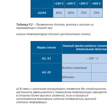
+100 С
+200 С
+300 С
+400 С
А2/А4
85%
80%
75%
70%
Таблица
F
.2
– Применение болтов, винтов и шпилек из
нержавеющих сталей при
низких температурах (только аустенитные стали)
Нижний предел рабочих темп
Марка стали
длительном действ
А2, А3
– 200 ° С
Болты и винтыа)
А4, А5
Шпильки
а) В связи с наличием легирующего элемента Мо стабильность
аустенита уменьшается и переходная температура смещаетс
в сторону более высоких значений, если в процессе
изготовления крепежные изделия подвергались высокой
степени деформации.