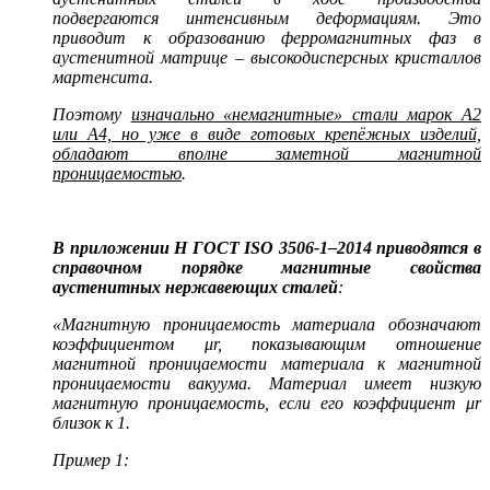
подвергаются интенсивным деформациям. Это
приводит к образованию ферромагнитных фаз в
аустенитной матрице – высокодисперсных кристаллов
мартенсита.
Поэтому
изначально «немагнитные» стали марок А2
или А4, но уже в виде готовых крепёжных изделий,
обладают вполне заметной магнитной
проницаемостью
.
В приложении H ГОСТ ISO 3506-1–2014 приводятся в
справочном порядке магнитные свойства
аустенитных нержавеющих сталей
:
«Магнитную проницаемость материала обозначают
коэффициентом μr, показывающим отношение
магнитной проницаемости материала к магнитной
проницаемости вакуума. Материал имеет низкую
магнитную проницаемость, если его коэффициент μr
близок к 1.
Пример 1: