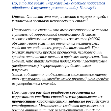
Но, в то же время, «нержавейка» сложнее поддается
обработке (сверлению, резанию и т.д.). Почему?»
Ответ
:
Отчасти это так, и связано в первую очередь с
химическим составом нержавеющих сталей.
Нержавеющие стали – это высоколегированные сплавы
с уникальной коррозионной стойкостью. И столь
высокое содержание легирующих элементов (≈30%)
обуславливает заметные отличия их механических
свойств от «обычных» углеродистых сталей. При
близких значениях предела прочности, нержавеющий
крепёж отличается меньшим пределом текучести. Это
значит, что такие метизы подвержены пластическим
(необратимым) деформациям при более низких
нагрузках.
Этим, собственно, и объясняется сложившееся мнение,
что «
нержавеющий крепёж менее прочный, чем крепёж
из углеродистых сталей
».
Поэтому
при расчёте резьбового соединения из
коррозионно-стойких сталей важно учитывать их
прочностные характеристики, заданные российскими
стандартами
. Механические свойства нержавеющих
болтов винтов и шпилек регламентирует ГОСТ ISO