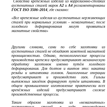
Свойства крепёжных изделий из коррозионно-стойких
аустенитных сталей марок
А2
и
А4
регламентированы
ГОСТ
ISO
3506–2014
, где сказано:
«Все крепежные изделия из аустенитных нержавеющих
сталей при нормальных условиях – немагнитные; после
холодного деформирования могут проявиться
магнитные свойства»
Другими словами, сами по себе заготовки из
аустенитных сталей не обладают заметной магнитной
проницаемостью. Однако, технологические процессы
производства крепежа предусматривают механическую
обработку заготовок именно путём холодного
деформирования. Для болтов и винтов это: накатка
резьбы и штамповка головок. Аналогичные операции
предусматривает и производство гаек. Гильзы
вытяжных заклёпок формируют путём штамповки. В
общем промышленное изготовление практически всех
крепёжных изделий предусматривает схожие
производственные процессы.
Таким образом заготовки из «немагнитных»
аустенитных сталей в ходе производства