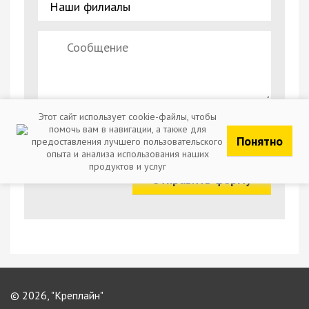
Этот сайт использует cookie-файлы, чтобы
помочь вам в навигации, а также для
Отправляя заявку, вы соглашаетесь с обработкой
Понятно
предоставления лучшего пользовательского
персональных данных
опыта и анализа использования наших
продуктов и услуг
Отправить форму
© 2026, "Креплайн"