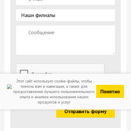
Этот сайт использует cookie-файлы, чтобы
помочь вам в навигации, а также для
Понятно
предоставления лучшего пользовательского
Отправляя заявку, вы соглашаетесь с обработкой
опыта и анализа использования наших
персональных данных
продуктов и услуг
Отправить форму