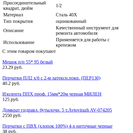
Присоединительный
1/2
квадрат, дюйм
Материал
Сталь 40Х
Тип покрытия
оцинкованный
Качественный инструмент для
Описание
ремонта автомобиля
Применяется для работы с
Использование
крепежом
С этим товаром покупают
Мешок п/п 55* 95 белый
23.29 руб.
Перчатки ПЛ2 х/б с 2-м латексн.покр. (ПЕР130)
40.2 руб.
Изолента ППХ проф. 15мм*20м черная МИЛЕН
125 руб.
Домкрат гидравл. бутылочн. 5 т.Avtovirazh AV-074205
2550 руб.
Перчатки с ПВХ (хлопок 100%) 4-х ниточные черные
38 руб.