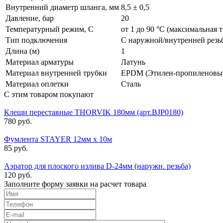
Внутренний диаметр шланга, мм
8,5 ± 0,5
Давление, бар
20
Температурный режим, С
от 1 до 90 °C (максимальная 
Тип подключения
С наружной/внутренней резь
Длина (м)
1
Материал арматуры
Латунь
Материал внутренней трубки
EPDM (Этилен-пропиленовый
Материал оплетки
Сталь
С этим товаром покупают
Клещи переставные THORVIK 180мм (арт.BJP0180)
780 руб.
Фумлента STAYER 12мм х 10м
85 руб.
Аэратор для плоского излива D-24мм (наружн. резьба)
120 руб.
Заполните форму заявки на расчет товара