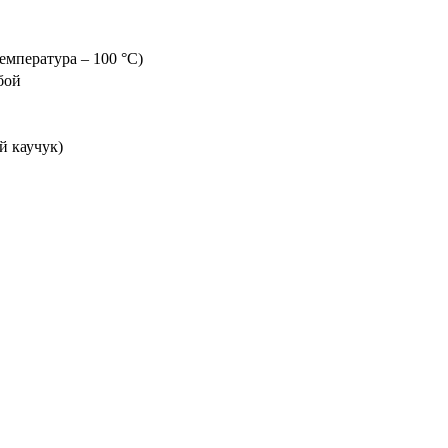
температура – 100 °C)
бой
 каучук)