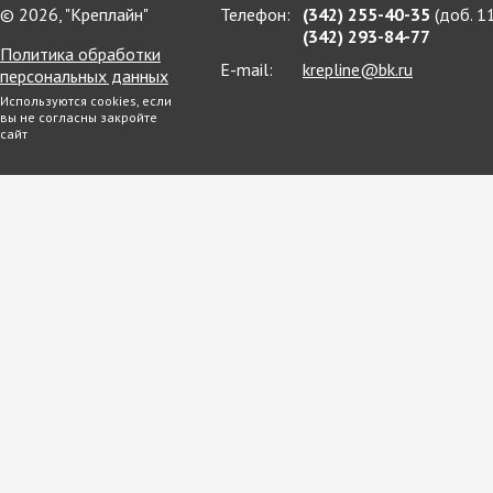
© 2026, "Креплайн"
Телефон:
(342) 255-40-35
(доб. 1
(342) 293-84-77
Политика обработки
E-mail:
krepline@bk.ru
персональных данных
Используются cookies, если
вы не согласны закройте
сайт