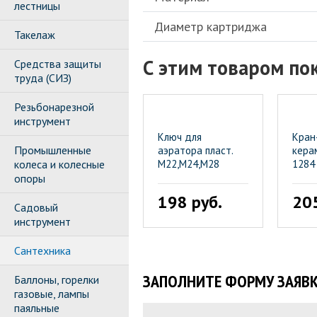
лестницы
Диаметр картриджа
Такелаж
С этим товаром по
Средства защиты
труда (СИЗ)
Резьбонарезной
инструмент
Ключ для
Кран
Промышленные
аэратора пласт.
кера
колеса и колесные
М22,М24,М28
1284
опоры
198 руб.
205
Садовый
инструмент
Сантехника
ЗАПОЛНИТЕ ФОРМУ ЗАЯВК
Баллоны, горелки
газовые, лампы
паяльные