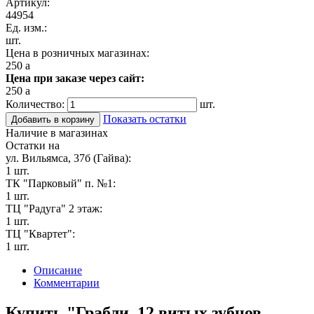
Артикул:
44954
Ед. изм.:
шт.
Цена в розничных магазинах:
250
a
Цена при заказе через сайт:
250
a
Количество:
шт.
Показать остатки
Добавить в корзину
Наличие в магазинах
Остатки на
ул. Вильямса, 37б (Гайва):
1 шт.
ТК "Парковый" п. №1:
1 шт.
ТЦ "Радуга" 2 этаж:
1 шт.
ТЦ "Квартет":
1 шт.
Описание
Комментарии
Купить "Грабли ,12 витых зубцов