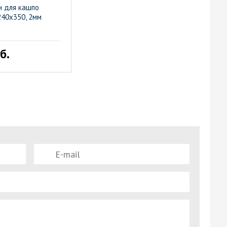
 для кашпо
240х350, 2мм
б.