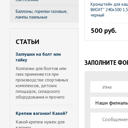
Кронштейн для ка
ВИСИТ" 240х300 1,
Баллоны, горелки газовые,
черный
лампы паяльные
500 руб.
СТАТЬИ
Заглушки на болт или
гайку
ЗАПОЛНИТЕ ФОР
Колпачки для болтов или
гаек применяются при
производстве спортивных
комплексов, детских
площадок, складского
оборудования и прочего
Крепеж вагонки! Какой?
Какой крепеж нужен для
вагонки