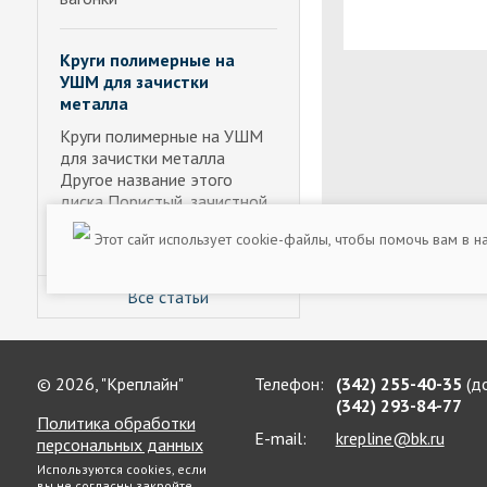
Круги полимерные на
УШМ для зачистки
металла
Круги полимерные на УШМ
для зачистки металла
Другое название этого
диска Пористый, зачистной,
фибровый, коралловый
Этот сайт использует cookie-файлы, чтобы помочь вам в 
Полимерные круги
Все статьи
© 2026, "Креплайн"
Телефон:
(342) 255-40-35
(до
(342) 293-84-77
Политика обработки
E-mail:
krepline@bk.ru
персональных данных
Используются cookies, если
вы не согласны закройте