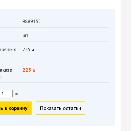
9889155
шт.
зничных
225
a
аказе
225
a
:
шт.
ь в корзину
Показать остатки