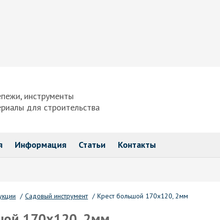
епежи, инструменты
ериалы для строительства
я
Информация
Статьи
Контакты
укции
/
Садовый инструмент
/
Крест большой 170х120, 2мм
шой 170х120, 2мм