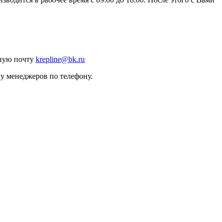
нную почту
krepline@bk.ru
 у менеджеров по телефону.