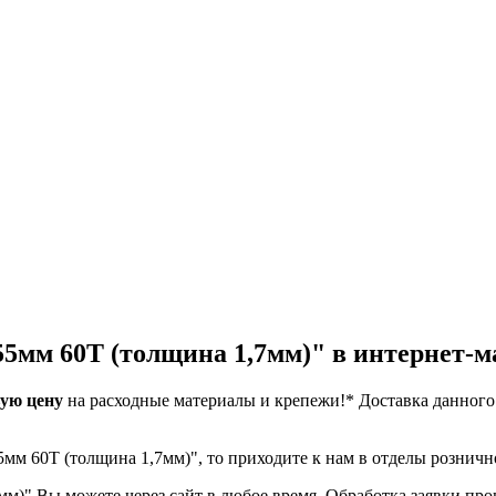
5мм 60T (толщина 1,7мм)" в интернет-м
ую цену
на расходные материалы и крепежи!*
Доставка данного
.
5мм 60T (толщина 1,7мм)", то приходите к нам в отделы рознич
)" Вы можете через сайт в любое время. Обработка заявки произ