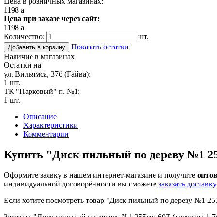
Цена в розничных магазинах:
1198
a
Цена при заказе через сайт:
1198
a
Количество:
шт.
Показать остатки
Добавить в корзину
Наличие в магазинах
Остатки на
ул. Вильямса, 37б (Гайва):
1 шт.
ТК "Парковый" п. №1:
1 шт.
Описание
Характеристики
Комментарии
Купить "Диск пильный по дереву №1 25
Оформите заявку в нашем интернет-магазине и получите
оптов
индивидуальной договорённости вы сможете
заказать доставку
Если хотите посмотреть товар "Диск пильный по дереву №1 25
Заказать "Диск пильный по дереву №1 255мм 60T (толщина 1,7мм