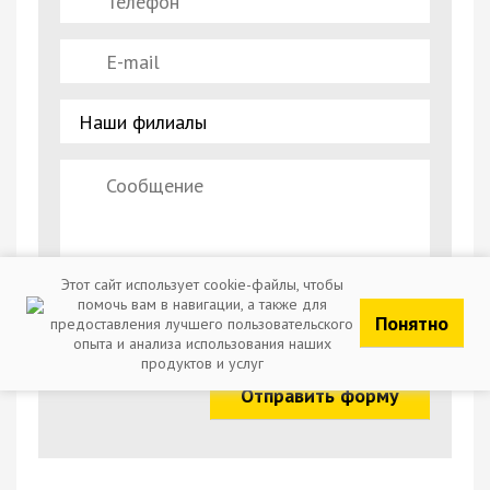
Этот сайт использует cookie-файлы, чтобы
помочь вам в навигации, а также для
Понятно
предоставления лучшего пользовательского
Отправляя заявку, вы соглашаетесь с обработкой
опыта и анализа использования наших
персональных данных
продуктов и услуг
Отправить форму