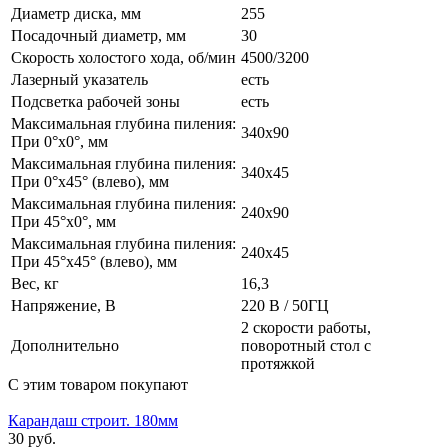
Диаметр диска, мм
255
Посадочный диаметр, мм
30
Скорость холостого хода, об/мин
4500/3200
Лазерный указатель
есть
Подсветка рабочей зоны
есть
Максимальная глубина пиления:
340х90
При 0°x0°, мм
Максимальная глубина пиления:
340х45
При 0°x45° (влево), мм
Максимальная глубина пиления:
240х90
При 45°x0°, мм
Максимальная глубина пиления:
240х45
При 45°x45° (влево), мм
Вес, кг
16,3
Напряжение, В
220 В / 50ГЦ
2 скорости работы,
Дополнительно
поворотный стол с
протяжкой
С этим товаром покупают
Карандаш строит. 180мм
30 руб.