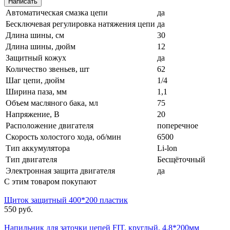
Автоматическая смазка цепи
да
Бесключевая регулировка натяжения цепи
да
Длина шины, см
30
Длина шины, дюйм
12
Защитный кожух
да
Количество звеньев, шт
62
Шаг цепи, дюйм
1/4
Ширина паза, мм
1,1
Объем масляного бака, мл
75
Напряжение, В
20
Расположение двигателя
поперечное
Скорость холостого хода, об/мин
6500
Тип аккумулятора
Li-lon
Тип двигателя
Бесщёточный
Электронная защита двигателя
да
С этим товаром покупают
Щиток защитный 400*200 пластик
550 руб.
Напильник для заточки цепей FIT, круглый, 4,8*200мм